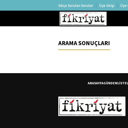
Sıkça Sorulan Sorular
Üye Girişi
Üye 
ARAMA SONUÇLARI
ANASAYFA
GÜNDEM
LİSTE