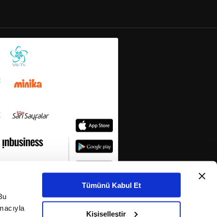
Tümünü Kabul Et
Bu
amacıyla
Kişiselleştir