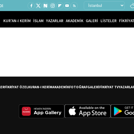
Ol
KUR'AN-I KERİM
İSLAM
YAZARLAR
AKADEMİK
GALERİ
LİSTELER
FİKRİYAT
LER
FİKRİYAT ÖZEL
KURAN-I KERİM
AKADEMİK
FOTOĞRAF
GALERİ
FİKRİYAT TV
YAZARLA