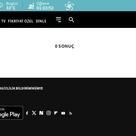
Bugün
Öğlene
33°C
01:33:51
 TV
FİKRİYAT ÖZEL
DİNLE
0 SONUÇ
R
GİZLİLİK BİLDİRİMİ
KÜNYE