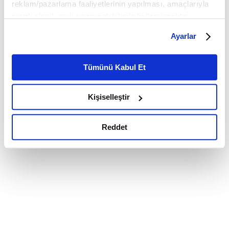
reklam/pazarlama faaliyetlerinin yapılması, amaçlarıyla
sınırlı olarak açık rızanız dahilinde kullanılacaktır.
Çerezlere ilişkin tercihlerinizi çerez paneli vasıtasıyla
Ayarlar
belirleyebilirsiniz. Çerezlere ilişkin detaylı bilgi için
Ayarlar butonuna tıklayabilir,
Çerez Bilgilendirme
Metnimizi ziyaret edebilirsiniz.
Tümünü Kabul Et
6698 sayılı Kişisel Verilerin Korunması Kanunu uyarınca
hazırlanmış olan İnternet Sitesi Aydınlatma Metnimizi
Kişiselleştir
okumak ve sitemizi ziyaretiniz kapsamında
gerçekleştirilen veri işleme faaliyetleri ile ilgili daha
detaylı bilgi almak için lütfen
tıklayınız.
Reddet