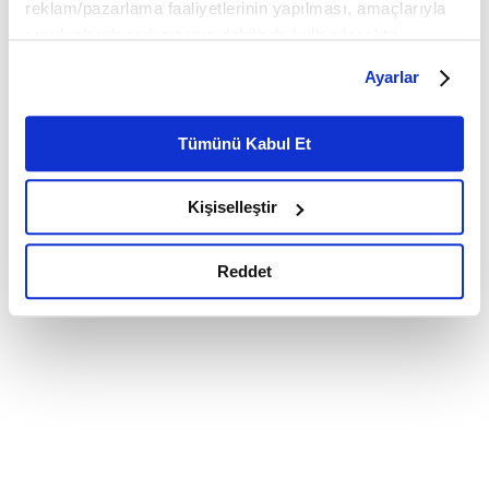
reklam/pazarlama faaliyetlerinin yapılması, amaçlarıyla
sınırlı olarak açık rızanız dahilinde kullanılacaktır.
Çerezlere ilişkin tercihlerinizi çerez paneli vasıtasıyla
Ayarlar
belirleyebilirsiniz. Çerezlere ilişkin detaylı bilgi için
Ayarlar butonuna tıklayabilir,
Çerez Bilgilendirme
Metnimizi ziyaret edebilirsiniz.
Tümünü Kabul Et
6698 sayılı Kişisel Verilerin Korunması Kanunu uyarınca
hazırlanmış olan İnternet Sitesi Aydınlatma Metnimizi
Kişiselleştir
okumak ve sitemizi ziyaretiniz kapsamında
gerçekleştirilen veri işleme faaliyetleri ile ilgili daha
detaylı bilgi almak için lütfen
tıklayınız.
Reddet