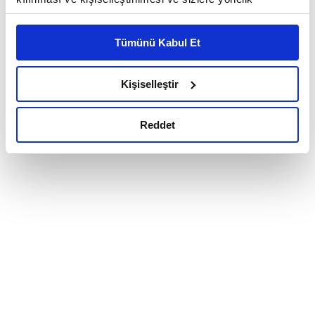
reklam/pazarlama faaliyetlerinin yapılması, amaçlarıyla
sınırlı olarak açık rızanız dahilinde kullanılacaktır.
Tümünü Kabul Et
Çerezlere ilişkin tercihlerinizi çerez paneli vasıtasıyla
belirleyebilirsiniz. Çerezlere ilişkin detaylı bilgi için
Ayarlar butonuna tıklayabilir,
Çerez Bilgilendirme
Kişiselleştir
Metnimizi ziyaret edebilirsiniz.
6698 sayılı Kişisel Verilerin Korunması Kanunu uyarınca
Reddet
hazırlanmış olan İnternet Sitesi Aydınlatma Metnimizi
okumak ve sitemizi ziyaretiniz kapsamında
gerçekleştirilen veri işleme faaliyetleri ile ilgili daha
detaylı bilgi almak için lütfen
tıklayınız.