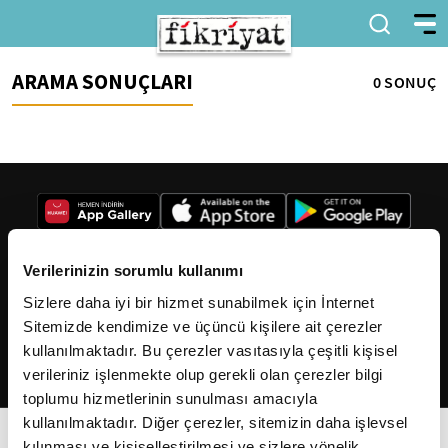
ARAMA SONUÇLARI
0 SONUÇ
Verilerinizin sorumlu kullanımı
Sizlere daha iyi bir hizmet sunabilmek için İnternet
2026
Fikriyat
. Tüm hakları saklıdır.
Sitemizde kendimize ve üçüncü kişilere ait çerezler
kullanılmaktadır. Bu çerezler vasıtasıyla çeşitli kişisel
verileriniz işlenmekte olup gerekli olan çerezler bilgi
toplumu hizmetlerinin sunulması amacıyla
kullanılmaktadır. Diğer çerezler, sitemizin daha işlevsel
kılınması ve kişiselleştirilmesi ve sizlere yönelik