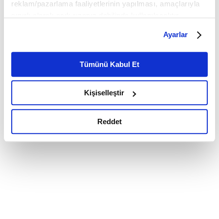
reklam/pazarlama faaliyetlerinin yapılması, amaçlarıyla
sınırlı olarak açık rızanız dahilinde kullanılacaktır.
Çerezlere ilişkin tercihlerinizi çerez paneli vasıtasıyla
Ayarlar
belirleyebilirsiniz. Çerezlere ilişkin detaylı bilgi için
Ayarlar butonuna tıklayabilir,
Çerez Bilgilendirme
Metnimizi ziyaret edebilirsiniz.
Tümünü Kabul Et
6698 sayılı Kişisel Verilerin Korunması Kanunu uyarınca
hazırlanmış olan İnternet Sitesi Aydınlatma Metnimizi
Kişiselleştir
okumak ve sitemizi ziyaretiniz kapsamında
gerçekleştirilen veri işleme faaliyetleri ile ilgili daha
detaylı bilgi almak için lütfen
tıklayınız.
Reddet