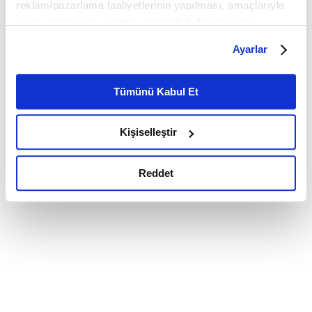
reklam/pazarlama faaliyetlerinin yapılması, amaçlarıyla
sınırlı olarak açık rızanız dahilinde kullanılacaktır.
Çerezlere ilişkin tercihlerinizi çerez paneli vasıtasıyla
Ayarlar
belirleyebilirsiniz. Çerezlere ilişkin detaylı bilgi için
Ayarlar butonuna tıklayabilir,
Çerez Bilgilendirme
Metnimizi ziyaret edebilirsiniz.
Tümünü Kabul Et
6698 sayılı Kişisel Verilerin Korunması Kanunu uyarınca
hazırlanmış olan İnternet Sitesi Aydınlatma Metnimizi
Kişiselleştir
okumak ve sitemizi ziyaretiniz kapsamında
gerçekleştirilen veri işleme faaliyetleri ile ilgili daha
detaylı bilgi almak için lütfen
tıklayınız.
Reddet