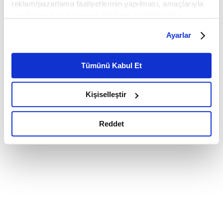
reklam/pazarlama faaliyetlerinin yapılması, amaçlarıyla
sınırlı olarak açık rızanız dahilinde kullanılacaktır.
Çerezlere ilişkin tercihlerinizi çerez paneli vasıtasıyla
Ayarlar
belirleyebilirsiniz. Çerezlere ilişkin detaylı bilgi için
Ayarlar butonuna tıklayabilir,
Çerez Bilgilendirme
Metnimizi ziyaret edebilirsiniz.
Tümünü Kabul Et
6698 sayılı Kişisel Verilerin Korunması Kanunu uyarınca
hazırlanmış olan İnternet Sitesi Aydınlatma Metnimizi
Kişiselleştir
okumak ve sitemizi ziyaretiniz kapsamında
gerçekleştirilen veri işleme faaliyetleri ile ilgili daha
detaylı bilgi almak için lütfen
tıklayınız.
Reddet