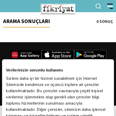
ARAMA SONUÇLARI
0 SONUÇ
Verilerinizin sorumlu kullanımı
Sizlere daha iyi bir hizmet sunabilmek için İnternet
2026
Fikriyat
. Tüm hakları saklıdır.
Sitemizde kendimize ve üçüncü kişilere ait çerezler
kullanılmaktadır. Bu çerezler vasıtasıyla çeşitli kişisel
verileriniz işlenmekte olup gerekli olan çerezler bilgi
toplumu hizmetlerinin sunulması amacıyla
kullanılmaktadır. Diğer çerezler, sitemizin daha işlevsel
kılınması ve kişiselleştirilmesi ve sizlere yönelik