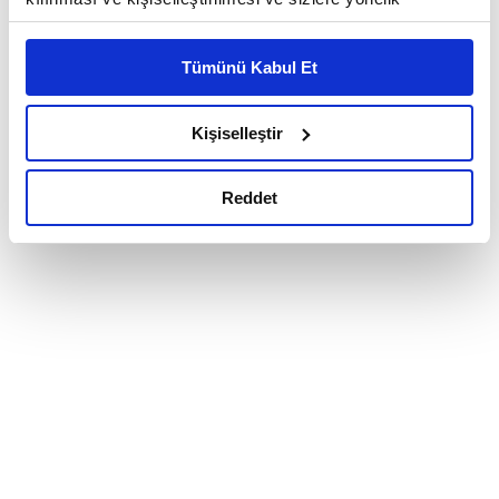
reklam/pazarlama faaliyetlerinin yapılması, amaçlarıyla
sınırlı olarak açık rızanız dahilinde kullanılacaktır.
Tümünü Kabul Et
Çerezlere ilişkin tercihlerinizi çerez paneli vasıtasıyla
belirleyebilirsiniz. Çerezlere ilişkin detaylı bilgi için
Ayarlar butonuna tıklayabilir,
Çerez Bilgilendirme
Kişiselleştir
Metnimizi ziyaret edebilirsiniz.
6698 sayılı Kişisel Verilerin Korunması Kanunu uyarınca
Reddet
hazırlanmış olan İnternet Sitesi Aydınlatma Metnimizi
okumak ve sitemizi ziyaretiniz kapsamında
gerçekleştirilen veri işleme faaliyetleri ile ilgili daha
detaylı bilgi almak için lütfen
tıklayınız.