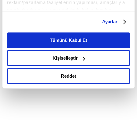
reklam/pazarlama faaliyetlerinin yapılması, amaçlarıyla
sınırlı olarak açık rızanız dahilinde kullanılacaktır.
Çerezlere ilişkin tercihlerinizi çerez paneli vasıtasıyla
Ayarlar
belirleyebilirsiniz. Çerezlere ilişkin detaylı bilgi için
Ayarlar butonuna tıklayabilir,
Çerez Bilgilendirme
Metnimizi ziyaret edebilirsiniz.
Tümünü Kabul Et
6698 sayılı Kişisel Verilerin Korunması Kanunu uyarınca
hazırlanmış olan İnternet Sitesi Aydınlatma Metnimizi
Kişiselleştir
okumak ve sitemizi ziyaretiniz kapsamında
gerçekleştirilen veri işleme faaliyetleri ile ilgili daha
detaylı bilgi almak için lütfen
tıklayınız.
Reddet