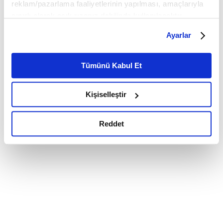
reklam/pazarlama faaliyetlerinin yapılması, amaçlarıyla
sınırlı olarak açık rızanız dahilinde kullanılacaktır.
Çerezlere ilişkin tercihlerinizi çerez paneli vasıtasıyla
Ayarlar
belirleyebilirsiniz. Çerezlere ilişkin detaylı bilgi için
Ayarlar butonuna tıklayabilir,
Çerez Bilgilendirme
Metnimizi ziyaret edebilirsiniz.
Tümünü Kabul Et
6698 sayılı Kişisel Verilerin Korunması Kanunu uyarınca
hazırlanmış olan İnternet Sitesi Aydınlatma Metnimizi
Kişiselleştir
okumak ve sitemizi ziyaretiniz kapsamında
gerçekleştirilen veri işleme faaliyetleri ile ilgili daha
detaylı bilgi almak için lütfen
tıklayınız.
Reddet