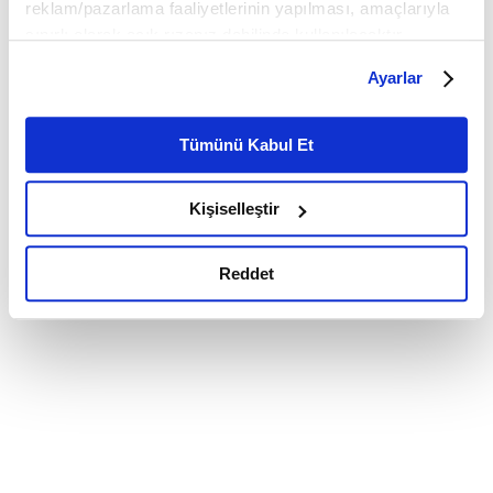
reklam/pazarlama faaliyetlerinin yapılması, amaçlarıyla
sınırlı olarak açık rızanız dahilinde kullanılacaktır.
Çerezlere ilişkin tercihlerinizi çerez paneli vasıtasıyla
Ayarlar
belirleyebilirsiniz. Çerezlere ilişkin detaylı bilgi için
Ayarlar butonuna tıklayabilir,
Çerez Bilgilendirme
Metnimizi ziyaret edebilirsiniz.
Tümünü Kabul Et
6698 sayılı Kişisel Verilerin Korunması Kanunu uyarınca
hazırlanmış olan İnternet Sitesi Aydınlatma Metnimizi
Kişiselleştir
okumak ve sitemizi ziyaretiniz kapsamında
gerçekleştirilen veri işleme faaliyetleri ile ilgili daha
detaylı bilgi almak için lütfen
tıklayınız.
Reddet