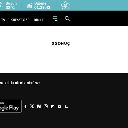
Bugün
Öğlene
32°C
01:29:43
 TV
FİKRİYAT ÖZEL
DİNLE
0 SONUÇ
R
GİZLİLİK BİLDİRİMİ
KÜNYE