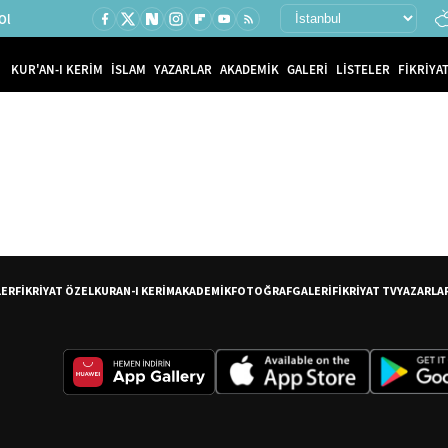
Ol
KUR'AN-I KERİM
İSLAM
YAZARLAR
AKADEMİK
GALERİ
LİSTELER
FİKRİYAT
LER
FİKRİYAT ÖZEL
KURAN-I KERİM
AKADEMİK
FOTOĞRAF
GALERİ
FİKRİYAT TV
YAZARLA