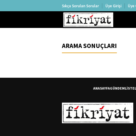
Sıkça Sorulan Sorular
Üye Girişi
Üye 
ARAMA SONUÇLARI
ANASAYFA
GÜNDEM
LİSTE