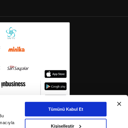
Tümünü Kabul Et
Bu
amacıyla
Kişiselleştir