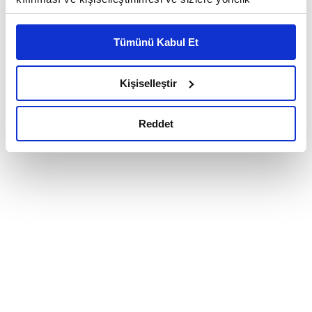
reklam/pazarlama faaliyetlerinin yapılması, amaçlarıyla
sınırlı olarak açık rızanız dahilinde kullanılacaktır.
Tümünü Kabul Et
Çerezlere ilişkin tercihlerinizi çerez paneli vasıtasıyla
belirleyebilirsiniz. Çerezlere ilişkin detaylı bilgi için
Ayarlar butonuna tıklayabilir,
Çerez Bilgilendirme
Kişiselleştir
Metnimizi ziyaret edebilirsiniz.
6698 sayılı Kişisel Verilerin Korunması Kanunu uyarınca
Reddet
hazırlanmış olan İnternet Sitesi Aydınlatma Metnimizi
okumak ve sitemizi ziyaretiniz kapsamında
gerçekleştirilen veri işleme faaliyetleri ile ilgili daha
detaylı bilgi almak için lütfen
tıklayınız.