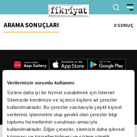
ARAMA SONUÇLARI
0 SONUÇ
Verilerinizin sorumlu kullanımı
Sizlere daha iyi bir hizmet sunabilmek için İnternet
2026
Fikriyat
. Tüm hakları saklıdır.
Sitemizde kendimize ve üçüncü kişilere ait çerezler
kullanılmaktadır. Bu çerezler vasıtasıyla çeşitli kişisel
verileriniz işlenmekte olup gerekli olan çerezler bilgi
toplumu hizmetlerinin sunulması amacıyla
kullanılmaktadır. Diğer çerezler, sitemizin daha işlevsel
kılınması ve kişiselleştirilmesi ve sizlere yönelik