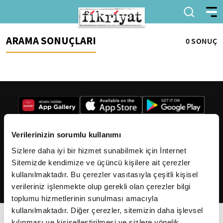
ARAMA SONUÇLARI
0 SONUÇ
Verilerinizin sorumlu kullanımı
Sizlere daha iyi bir hizmet sunabilmek için İnternet
2026
Fikriyat
. Tüm hakları saklıdır.
Sitemizde kendimize ve üçüncü kişilere ait çerezler
kullanılmaktadır. Bu çerezler vasıtasıyla çeşitli kişisel
verileriniz işlenmekte olup gerekli olan çerezler bilgi
toplumu hizmetlerinin sunulması amacıyla
kullanılmaktadır. Diğer çerezler, sitemizin daha işlevsel
kılınması ve kişiselleştirilmesi ve sizlere yönelik