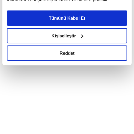
reklam/pazarlama faaliyetlerinin yapılması, amaçlarıyla
sınırlı olarak açık rızanız dahilinde kullanılacaktır.
Tümünü Kabul Et
Çerezlere ilişkin tercihlerinizi çerez paneli vasıtasıyla
belirleyebilirsiniz. Çerezlere ilişkin detaylı bilgi için
Ayarlar butonuna tıklayabilir,
Çerez Bilgilendirme
Kişiselleştir
Metnimizi ziyaret edebilirsiniz.
6698 sayılı Kişisel Verilerin Korunması Kanunu uyarınca
Reddet
hazırlanmış olan İnternet Sitesi Aydınlatma Metnimizi
okumak ve sitemizi ziyaretiniz kapsamında
gerçekleştirilen veri işleme faaliyetleri ile ilgili daha
detaylı bilgi almak için lütfen
tıklayınız.