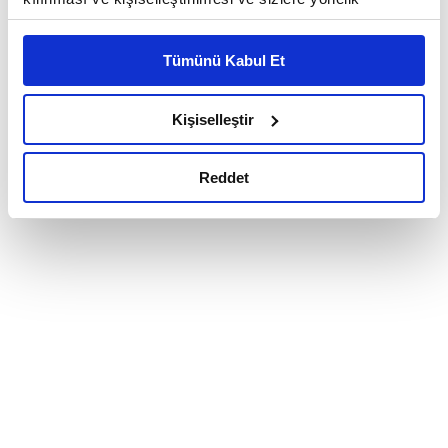
reklam/pazarlama faaliyetlerinin yapılması, amaçlarıyla
sınırlı olarak açık rızanız dahilinde kullanılacaktır.
Tümünü Kabul Et
Çerezlere ilişkin tercihlerinizi çerez paneli vasıtasıyla
belirleyebilirsiniz. Çerezlere ilişkin detaylı bilgi için
Ayarlar butonuna tıklayabilir,
Çerez Bilgilendirme
Kişiselleştir
Metnimizi ziyaret edebilirsiniz.
6698 sayılı Kişisel Verilerin Korunması Kanunu uyarınca
Reddet
hazırlanmış olan İnternet Sitesi Aydınlatma Metnimizi
okumak ve sitemizi ziyaretiniz kapsamında
gerçekleştirilen veri işleme faaliyetleri ile ilgili daha
detaylı bilgi almak için lütfen
tıklayınız.