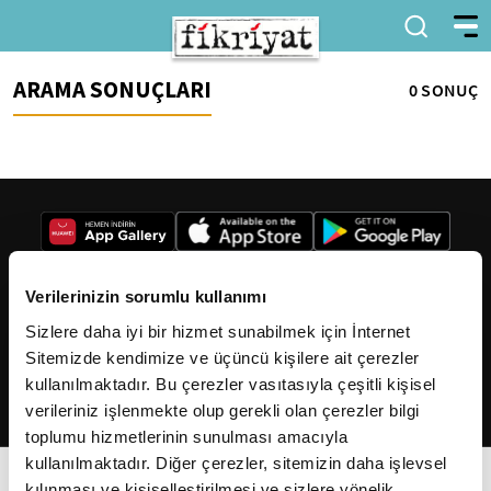
ARAMA SONUÇLARI
0 SONUÇ
Verilerinizin sorumlu kullanımı
Sizlere daha iyi bir hizmet sunabilmek için İnternet
2026
Fikriyat
. Tüm hakları saklıdır.
Sitemizde kendimize ve üçüncü kişilere ait çerezler
kullanılmaktadır. Bu çerezler vasıtasıyla çeşitli kişisel
verileriniz işlenmekte olup gerekli olan çerezler bilgi
toplumu hizmetlerinin sunulması amacıyla
kullanılmaktadır. Diğer çerezler, sitemizin daha işlevsel
kılınması ve kişiselleştirilmesi ve sizlere yönelik