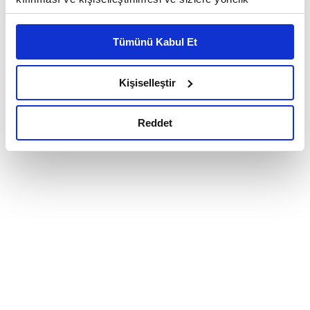
reklam/pazarlama faaliyetlerinin yapılması, amaçlarıyla
sınırlı olarak açık rızanız dahilinde kullanılacaktır.
Tümünü Kabul Et
Çerezlere ilişkin tercihlerinizi çerez paneli vasıtasıyla
belirleyebilirsiniz. Çerezlere ilişkin detaylı bilgi için
Ayarlar butonuna tıklayabilir,
Çerez Bilgilendirme
Kişiselleştir
Metnimizi ziyaret edebilirsiniz.
6698 sayılı Kişisel Verilerin Korunması Kanunu uyarınca
Reddet
hazırlanmış olan İnternet Sitesi Aydınlatma Metnimizi
okumak ve sitemizi ziyaretiniz kapsamında
gerçekleştirilen veri işleme faaliyetleri ile ilgili daha
detaylı bilgi almak için lütfen
tıklayınız.