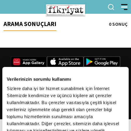
ARAMA SONUÇLARI
0 SONUÇ
Verilerinizin sorumlu kullanımı
Sizlere daha iyi bir hizmet sunabilmek için İnternet
2026
Fikriyat
. Tüm hakları saklıdır.
Sitemizde kendimize ve üçüncü kişilere ait çerezler
kullanılmaktadır. Bu çerezler vasıtasıyla çeşitli kişisel
verileriniz işlenmekte olup gerekli olan çerezler bilgi
toplumu hizmetlerinin sunulması amacıyla
kullanılmaktadır. Diğer çerezler, sitemizin daha işlevsel
kılınması ve kişiselleştirilmesi ve sizlere yönelik