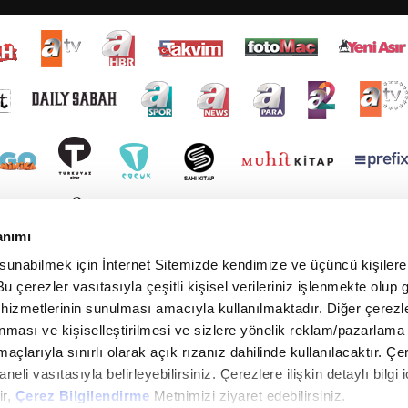
anımı
 sunabilmek için İnternet Sitemizde kendimize ve üçüncü kişilere 
u çerezler vasıtasıyla çeşitli kişisel verileriniz işlenmekte olup g
 hizmetlerinin sunulması amacıyla kullanılmaktadır. Diğer çerezle
ınması ve kişiselleştirilmesi ve sizlere yönelik reklam/pazarlama
maçlarıyla sınırlı olarak açık rızanız dahilinde kullanılacaktır. Çe
paneli vasıtasıyla belirleyebilirsiniz. Çerezlere ilişkin detaylı bilgi i
ir,
Çerez Bilgilendirme
Metnimizi ziyaret edebilirsiniz.