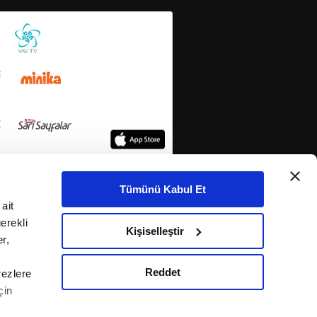
Tümünü Kabul Et
ait
erekli
Kişiselleştir
r,
Reddet
rezlere
çin