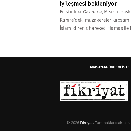
iyileşmesi bekleniyor
Filistinliler Gazze'de, Mısır'ın baş
Kahire'deki müzakereler kapsam
İslami direniş hareketi Hamas ile F
ANASAYFA
GÜNDEM
LİSTE
2026
Fikriyat
. Tüm hakları saklıdır.