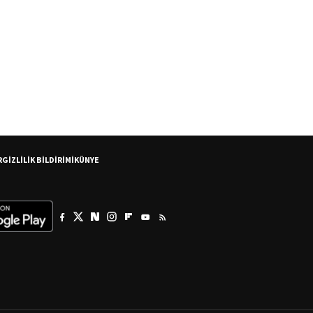
R
GİZLİLİK BİLDİRİMİ
KÜNYE