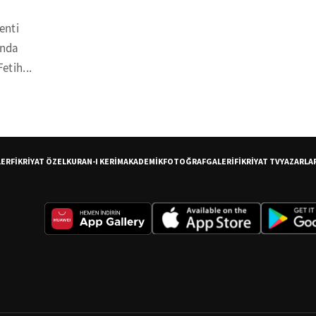
kenti
ında
etih...
LER
FİKRİYAT ÖZEL
KURAN-I KERİM
AKADEMİK
FOTOĞRAF
GALERİ
FİKRİYAT TV
YAZARLA