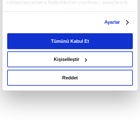
reklam/pazarlama faaliyetlerinin yapılması, amaçlarıyla
sınırlı olarak açık rızanız dahilinde kullanılacaktır.
Çerezlere ilişkin tercihlerinizi çerez paneli vasıtasıyla
Ayarlar
belirleyebilirsiniz. Çerezlere ilişkin detaylı bilgi için
Ayarlar butonuna tıklayabilir,
Çerez Bilgilendirme
Metnimizi ziyaret edebilirsiniz.
Tümünü Kabul Et
6698 sayılı Kişisel Verilerin Korunması Kanunu uyarınca
hazırlanmış olan İnternet Sitesi Aydınlatma Metnimizi
Kişiselleştir
okumak ve sitemizi ziyaretiniz kapsamında
gerçekleştirilen veri işleme faaliyetleri ile ilgili daha
detaylı bilgi almak için lütfen
tıklayınız.
Reddet