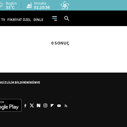
Bugün
İmsaka
33°C
01:10:56
 TV
FİKRİYAT ÖZEL
DİNLE
0 SONUÇ
R
GİZLİLİK BİLDİRİMİ
KÜNYE