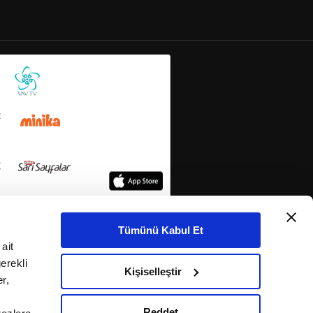
Tümünü Kabul Et
ait
erekli
Kişiselleştir
r,
Reddet