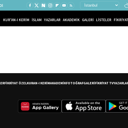
Ol
KUR'AN-I KERİM
İSLAM
YAZARLAR
AKADEMİK
GALERİ
LİSTELER
FİKRİYAT
LER
FİKRİYAT ÖZEL
KURAN-I KERİM
AKADEMİK
FOTOĞRAF
GALERİ
FİKRİYAT TV
YAZARLA