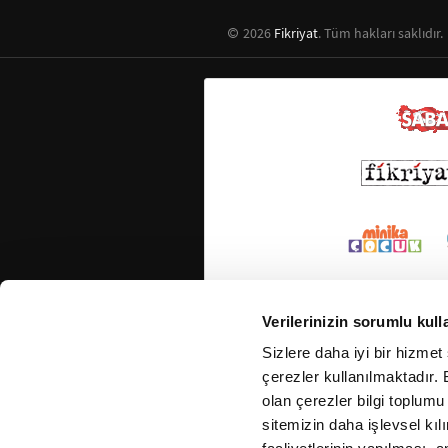
2026
Fikriyat
. Tüm hakları saklıdır.
Verilerinizin sorumlu kull
Sizlere daha iyi bir hizmet
çerezler kullanılmaktadır. B
olan çerezler bilgi toplumu
sitemizin daha işlevsel kıl