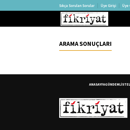
Sıkça Sorulan Sorular
Üye Girişi
Üye 
ARAMA SONUÇLARI
ANASAYFA
GÜNDEM
LİSTE