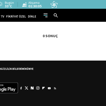
Bugün
Akşama
33°C
01:30:05
 TV
FİKRİYAT ÖZEL
DİNLE
0 SONUÇ
R
GİZLİLİK BİLDİRİMİ
KÜNYE