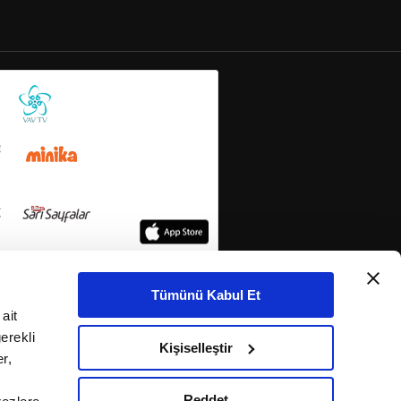
Tümünü Kabul Et
ait
erekli
Kişiselleştir
r,
Reddet