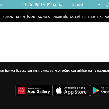
Ol
KUR'AN-I KERİM
İSLAM
YAZARLAR
AKADEMİK
GALERİ
LİSTELER
FİKRİYAT
LER
FİKRİYAT ÖZEL
KURAN-I KERİM
AKADEMİK
FOTOĞRAF
GALERİ
FİKRİYAT TV
YAZARLA