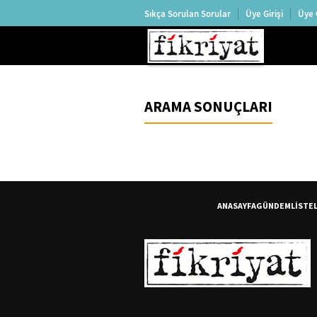
Sıkça Sorulan Sorular
Üye Girişi
Üye 
ARAMA SONUÇLARI
ANASAYFA
GÜNDEM
LİSTE