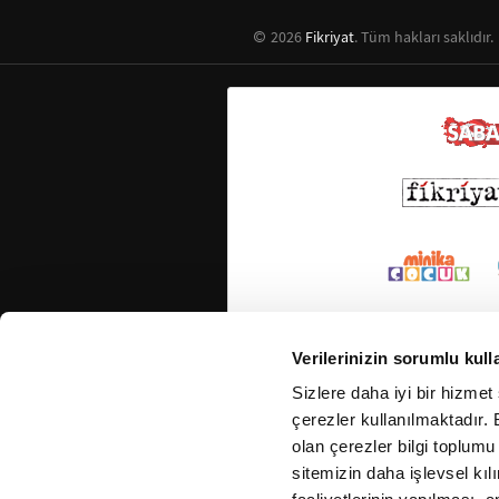
2026
Fikriyat
. Tüm hakları saklıdır.
Verilerinizin sorumlu kull
Sizlere daha iyi bir hizmet
çerezler kullanılmaktadır. B
olan çerezler bilgi toplumu
sitemizin daha işlevsel kıl