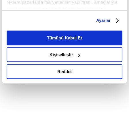
reklam/pazarlama faaliyetlerinin yapılması, amaçlarıyla
sınırlı olarak açık rızanız dahilinde kullanılacaktır.
Çerezlere ilişkin tercihlerinizi çerez paneli vasıtasıyla
Ayarlar
belirleyebilirsiniz. Çerezlere ilişkin detaylı bilgi için
Ayarlar butonuna tıklayabilir,
Çerez Bilgilendirme
Metnimizi ziyaret edebilirsiniz.
Tümünü Kabul Et
6698 sayılı Kişisel Verilerin Korunması Kanunu uyarınca
hazırlanmış olan İnternet Sitesi Aydınlatma Metnimizi
Kişiselleştir
okumak ve sitemizi ziyaretiniz kapsamında
gerçekleştirilen veri işleme faaliyetleri ile ilgili daha
detaylı bilgi almak için lütfen
tıklayınız.
Reddet