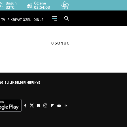
Bugün
Öğlene
32°C
03:54:03
 TV
FİKRİYAT ÖZEL
DİNLE
0 SONUÇ
R
GİZLİLİK BİLDİRİMİ
KÜNYE