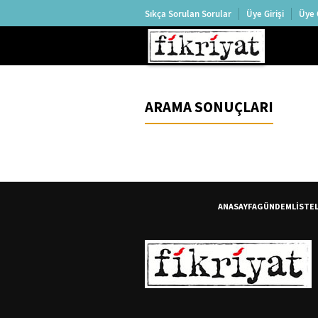
Sıkça Sorulan Sorular
Üye Girişi
Üye 
ARAMA SONUÇLARI
ANASAYFA
GÜNDEM
LİSTE