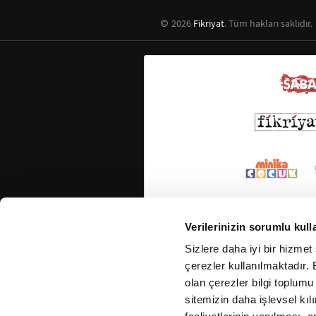
2026
Fikriyat
. Tüm hakları saklıdır.
Verilerinizin sorumlu kull
Sizlere daha iyi bir hizmet
çerezler kullanılmaktadır. B
olan çerezler bilgi toplumu
sitemizin daha işlevsel kıl