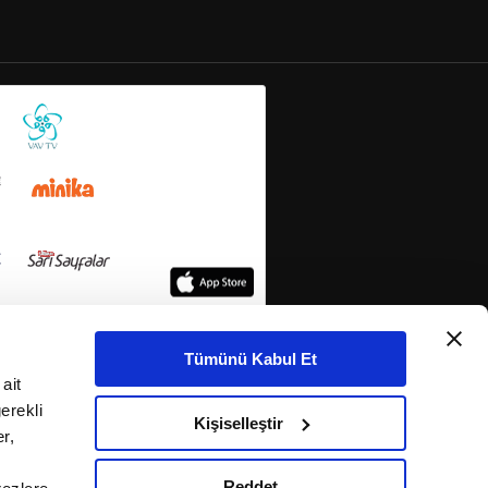
Tümünü Kabul Et
ait
erekli
Kişiselleştir
r,
Reddet