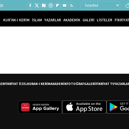
Ol
KUR'AN-I KERİM
İSLAM
YAZARLAR
AKADEMİK
GALERİ
LİSTELER
FİKRİYAT
LER
FİKRİYAT ÖZEL
KURAN-I KERİM
AKADEMİK
FOTOĞRAF
GALERİ
FİKRİYAT TV
YAZARLA