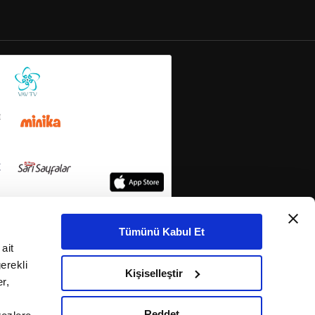
Tümünü Kabul Et
ait
erekli
Kişiselleştir
r,
Reddet