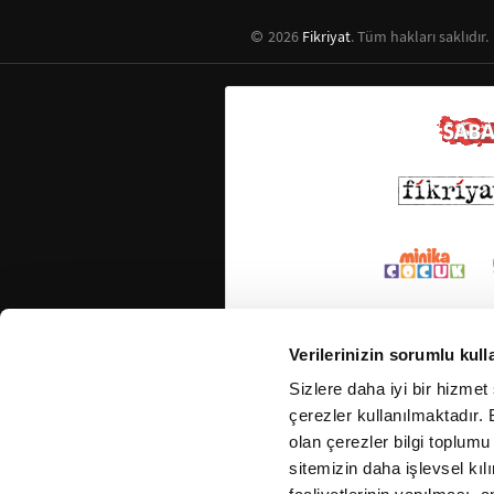
2026
Fikriyat
. Tüm hakları saklıdır.
Verilerinizin sorumlu kull
Sizlere daha iyi bir hizmet
çerezler kullanılmaktadır. B
olan çerezler bilgi toplumu
sitemizin daha işlevsel kıl