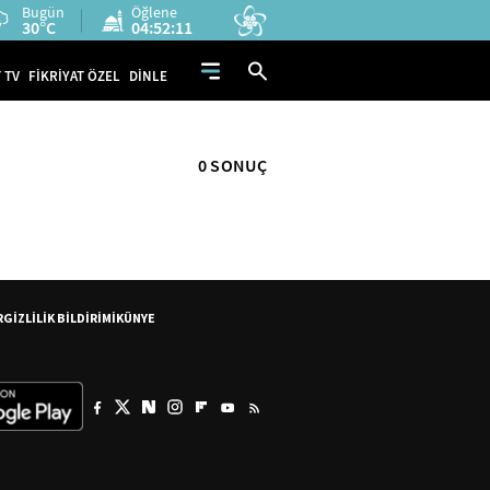
Bugün
Öğlene
30°C
04:52:11
 TV
FİKRİYAT ÖZEL
DİNLE
0 SONUÇ
R
GİZLİLİK BİLDİRİMİ
KÜNYE