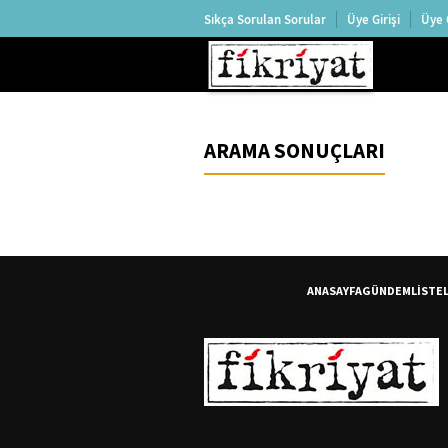
Sıkça Sorulan Sorular
Üye Girişi
Üye 
ARAMA SONUÇLARI
ANASAYFA
GÜNDEM
LİSTE