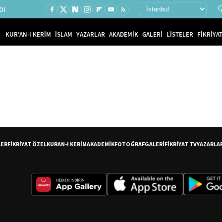
Ol
KUR'AN-I KERİM
İSLAM
YAZARLAR
AKADEMİK
GALERİ
LİSTELER
FİKRİYAT
LER
FİKRİYAT ÖZEL
KURAN-I KERİM
AKADEMİK
FOTOĞRAF
GALERİ
FİKRİYAT TV
YAZARLA