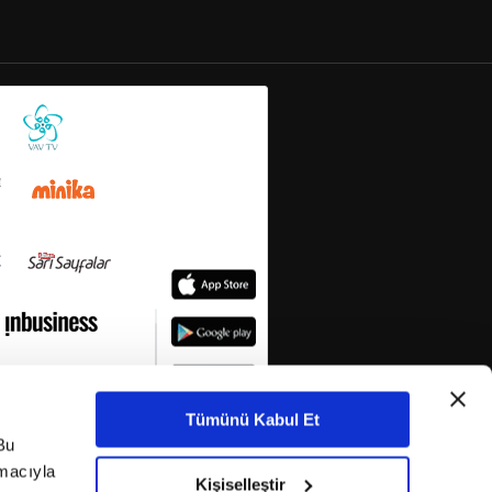
Tümünü Kabul Et
Bu
amacıyla
Kişiselleştir