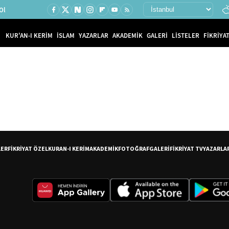
Ol
KUR'AN-I KERİM
İSLAM
YAZARLAR
AKADEMİK
GALERİ
LİSTELER
FİKRİYAT
LER
FİKRİYAT ÖZEL
KURAN-I KERİM
AKADEMİK
FOTOĞRAF
GALERİ
FİKRİYAT TV
YAZARLA