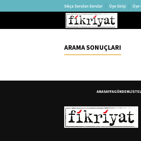
Sıkça Sorulan Sorular
Üye Girişi
Üye 
ARAMA SONUÇLARI
ANASAYFA
GÜNDEM
LİSTE