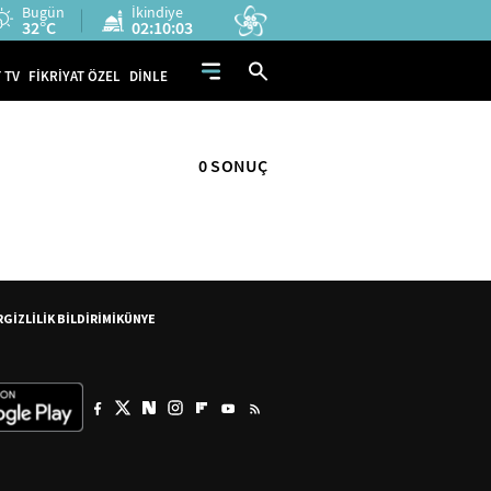
Bugün
İkindiye
32°C
02:10:02
 TV
FİKRİYAT ÖZEL
DİNLE
0 SONUÇ
R
GİZLİLİK BİLDİRİMİ
KÜNYE