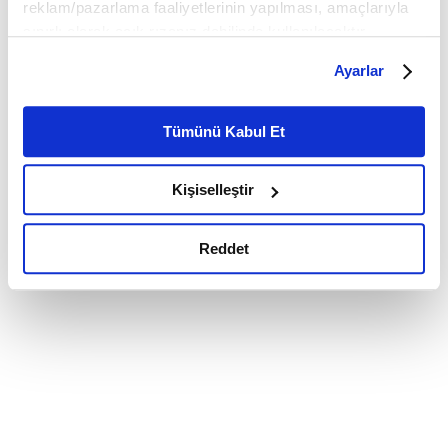
reklam/pazarlama faaliyetlerinin yapılması, amaçlarıyla
sınırlı olarak açık rızanız dahilinde kullanılacaktır.
Çerezlere ilişkin tercihlerinizi çerez paneli vasıtasıyla
Ayarlar
belirleyebilirsiniz. Çerezlere ilişkin detaylı bilgi için
Ayarlar butonuna tıklayabilir,
Çerez Bilgilendirme
Metnimizi ziyaret edebilirsiniz.
Tümünü Kabul Et
6698 sayılı Kişisel Verilerin Korunması Kanunu uyarınca
hazırlanmış olan İnternet Sitesi Aydınlatma Metnimizi
Kişiselleştir
okumak ve sitemizi ziyaretiniz kapsamında
gerçekleştirilen veri işleme faaliyetleri ile ilgili daha
detaylı bilgi almak için lütfen
tıklayınız.
Reddet