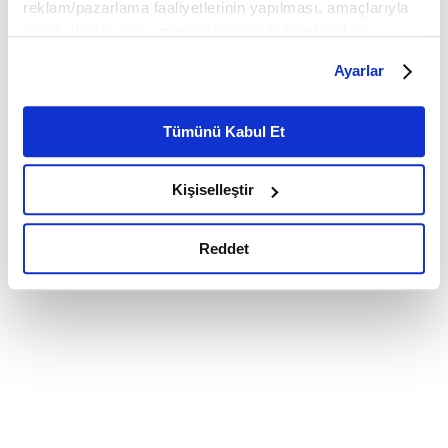
reklam/pazarlama faaliyetlerinin yapılması, amaçlarıyla
sınırlı olarak açık rızanız dahilinde kullanılacaktır.
Çerezlere ilişkin tercihlerinizi çerez paneli vasıtasıyla
Ayarlar
belirleyebilirsiniz. Çerezlere ilişkin detaylı bilgi için
Ayarlar butonuna tıklayabilir,
Çerez Bilgilendirme
Metnimizi ziyaret edebilirsiniz.
Tümünü Kabul Et
6698 sayılı Kişisel Verilerin Korunması Kanunu uyarınca
hazırlanmış olan İnternet Sitesi Aydınlatma Metnimizi
Kişiselleştir
okumak ve sitemizi ziyaretiniz kapsamında
gerçekleştirilen veri işleme faaliyetleri ile ilgili daha
detaylı bilgi almak için lütfen
tıklayınız.
Reddet