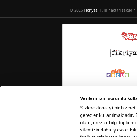
2026
Fikriyat
. Tüm hakları saklıdır.
Verilerinizin sorumlu kull
Sizlere daha iyi bir hizmet
çerezler kullanılmaktadır. B
olan çerezler bilgi toplumu
sitemizin daha işlevsel kıl