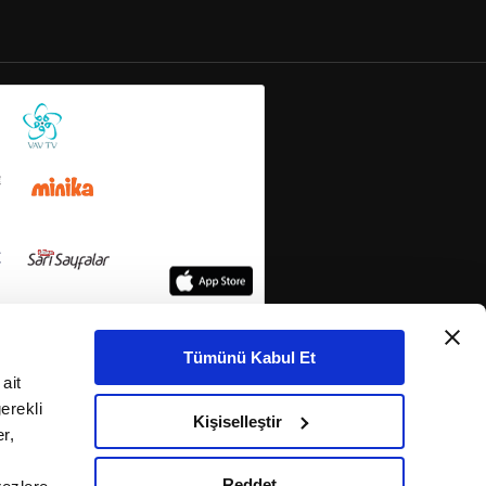
Tümünü Kabul Et
ait
erekli
Kişiselleştir
r,
Reddet