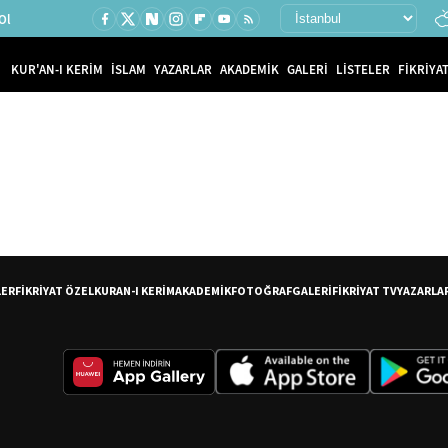
Ol
KUR'AN-I KERİM
İSLAM
YAZARLAR
AKADEMİK
GALERİ
LİSTELER
FİKRİYAT
LER
FİKRİYAT ÖZEL
KURAN-I KERİM
AKADEMİK
FOTOĞRAF
GALERİ
FİKRİYAT TV
YAZARLA