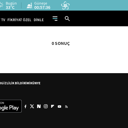
Bugün
Güneşe
33°C
00:57:36
 TV
FİKRİYAT ÖZEL
DİNLE
0 SONUÇ
R
GİZLİLİK BİLDİRİMİ
KÜNYE