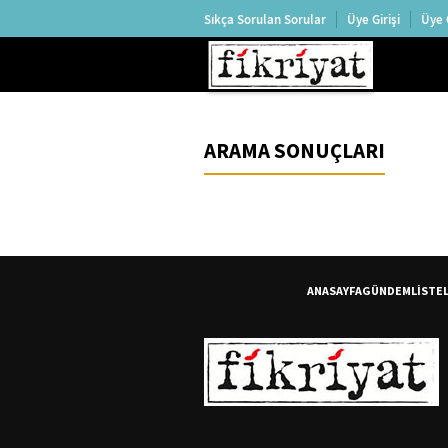
Sıkça Sorulan Sorular
Üye Girişi
Üye 
ARAMA SONUÇLARI
ANASAYFA
GÜNDEM
LİSTE