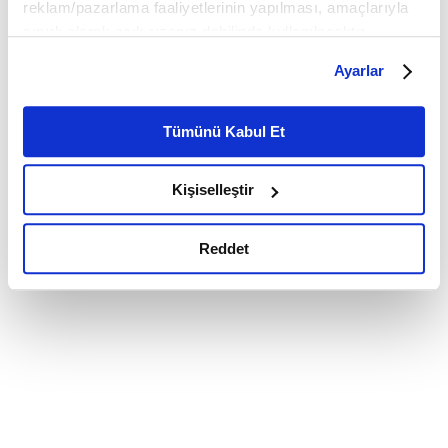
reklam/pazarlama faaliyetlerinin yapılması, amaçlarıyla
sınırlı olarak açık rızanız dahilinde kullanılacaktır.
Çerezlere ilişkin tercihlerinizi çerez paneli vasıtasıyla
Ayarlar
belirleyebilirsiniz. Çerezlere ilişkin detaylı bilgi için
Ayarlar butonuna tıklayabilir,
Çerez Bilgilendirme
Metnimizi ziyaret edebilirsiniz.
Tümünü Kabul Et
6698 sayılı Kişisel Verilerin Korunması Kanunu uyarınca
hazırlanmış olan İnternet Sitesi Aydınlatma Metnimizi
Kişiselleştir
okumak ve sitemizi ziyaretiniz kapsamında
gerçekleştirilen veri işleme faaliyetleri ile ilgili daha
detaylı bilgi almak için lütfen
tıklayınız.
Reddet