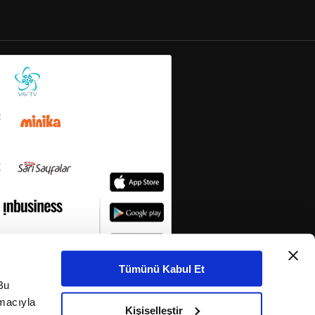
Tümünü Kabul Et
Bu
amacıyla
Kişiselleştir