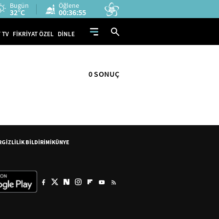
Bugün
Öğlene
32°C
00:36:55
 TV
FİKRİYAT ÖZEL
DİNLE
0 SONUÇ
R
GİZLİLİK BİLDİRİMİ
KÜNYE