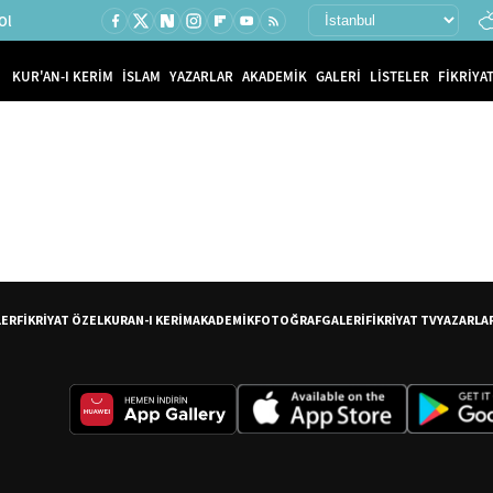
Ol
KUR'AN-I KERİM
İSLAM
YAZARLAR
AKADEMİK
GALERİ
LİSTELER
FİKRİYAT
LER
FİKRİYAT ÖZEL
KURAN-I KERİM
AKADEMİK
FOTOĞRAF
GALERİ
FİKRİYAT TV
YAZARLA