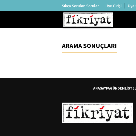
Sıkça Sorulan Sorular
Üye Girişi
Üye 
ARAMA SONUÇLARI
ANASAYFA
GÜNDEM
LİSTE