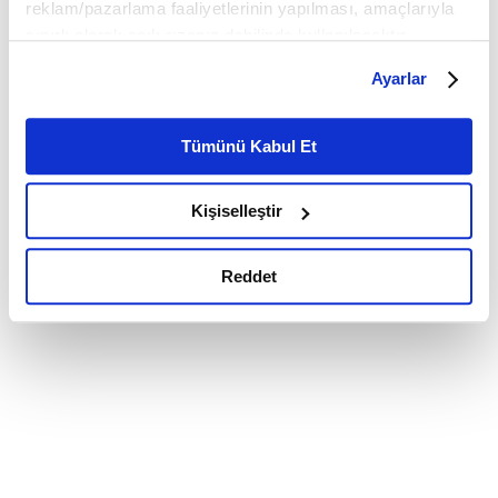
reklam/pazarlama faaliyetlerinin yapılması, amaçlarıyla
sınırlı olarak açık rızanız dahilinde kullanılacaktır.
Çerezlere ilişkin tercihlerinizi çerez paneli vasıtasıyla
Ayarlar
belirleyebilirsiniz. Çerezlere ilişkin detaylı bilgi için
Ayarlar butonuna tıklayabilir,
Çerez Bilgilendirme
Metnimizi ziyaret edebilirsiniz.
Tümünü Kabul Et
6698 sayılı Kişisel Verilerin Korunması Kanunu uyarınca
hazırlanmış olan İnternet Sitesi Aydınlatma Metnimizi
Kişiselleştir
okumak ve sitemizi ziyaretiniz kapsamında
gerçekleştirilen veri işleme faaliyetleri ile ilgili daha
detaylı bilgi almak için lütfen
tıklayınız.
Reddet