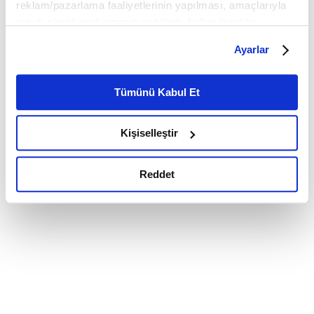
reklam/pazarlama faaliyetlerinin yapılması, amaçlarıyla
sınırlı olarak açık rızanız dahilinde kullanılacaktır.
Çerezlere ilişkin tercihlerinizi çerez paneli vasıtasıyla
Ayarlar
belirleyebilirsiniz. Çerezlere ilişkin detaylı bilgi için
Ayarlar butonuna tıklayabilir,
Çerez Bilgilendirme
Metnimizi ziyaret edebilirsiniz.
Tümünü Kabul Et
6698 sayılı Kişisel Verilerin Korunması Kanunu uyarınca
hazırlanmış olan İnternet Sitesi Aydınlatma Metnimizi
Kişiselleştir
okumak ve sitemizi ziyaretiniz kapsamında
gerçekleştirilen veri işleme faaliyetleri ile ilgili daha
detaylı bilgi almak için lütfen
tıklayınız.
Reddet