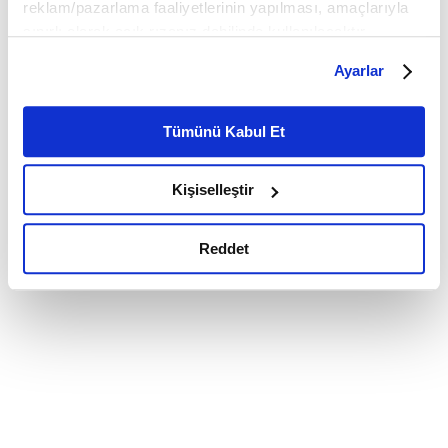
reklam/pazarlama faaliyetlerinin yapılması, amaçlarıyla
sınırlı olarak açık rızanız dahilinde kullanılacaktır.
Çerezlere ilişkin tercihlerinizi çerez paneli vasıtasıyla
Ayarlar
belirleyebilirsiniz. Çerezlere ilişkin detaylı bilgi için
Ayarlar butonuna tıklayabilir,
Çerez Bilgilendirme
Metnimizi ziyaret edebilirsiniz.
Tümünü Kabul Et
6698 sayılı Kişisel Verilerin Korunması Kanunu uyarınca
hazırlanmış olan İnternet Sitesi Aydınlatma Metnimizi
Kişiselleştir
okumak ve sitemizi ziyaretiniz kapsamında
gerçekleştirilen veri işleme faaliyetleri ile ilgili daha
detaylı bilgi almak için lütfen
tıklayınız.
Reddet