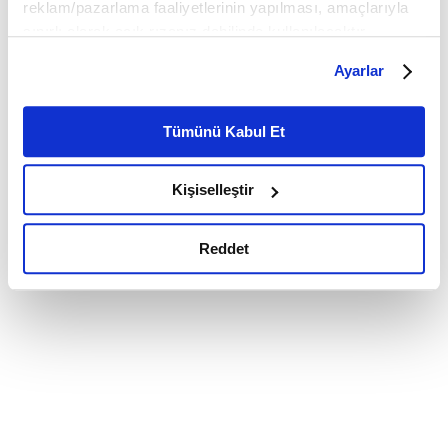
reklam/pazarlama faaliyetlerinin yapılması, amaçlarıyla
sınırlı olarak açık rızanız dahilinde kullanılacaktır.
Çerezlere ilişkin tercihlerinizi çerez paneli vasıtasıyla
Ayarlar
belirleyebilirsiniz. Çerezlere ilişkin detaylı bilgi için
Ayarlar butonuna tıklayabilir,
Çerez Bilgilendirme
Metnimizi ziyaret edebilirsiniz.
Tümünü Kabul Et
6698 sayılı Kişisel Verilerin Korunması Kanunu uyarınca
hazırlanmış olan İnternet Sitesi Aydınlatma Metnimizi
Kişiselleştir
okumak ve sitemizi ziyaretiniz kapsamında
gerçekleştirilen veri işleme faaliyetleri ile ilgili daha
detaylı bilgi almak için lütfen
tıklayınız.
Reddet