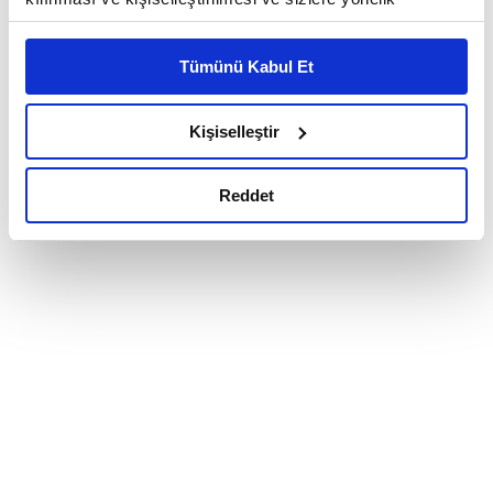
reklam/pazarlama faaliyetlerinin yapılması, amaçlarıyla
sınırlı olarak açık rızanız dahilinde kullanılacaktır.
Tümünü Kabul Et
Çerezlere ilişkin tercihlerinizi çerez paneli vasıtasıyla
belirleyebilirsiniz. Çerezlere ilişkin detaylı bilgi için
Ayarlar butonuna tıklayabilir,
Çerez Bilgilendirme
Kişiselleştir
Metnimizi ziyaret edebilirsiniz.
6698 sayılı Kişisel Verilerin Korunması Kanunu uyarınca
Reddet
hazırlanmış olan İnternet Sitesi Aydınlatma Metnimizi
okumak ve sitemizi ziyaretiniz kapsamında
gerçekleştirilen veri işleme faaliyetleri ile ilgili daha
detaylı bilgi almak için lütfen
tıklayınız.