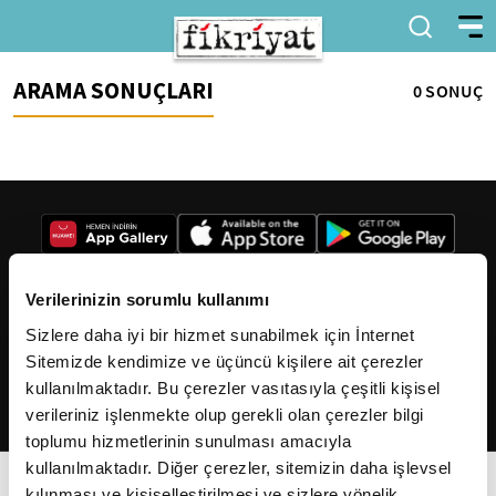
ARAMA SONUÇLARI
0 SONUÇ
Verilerinizin sorumlu kullanımı
Sizlere daha iyi bir hizmet sunabilmek için İnternet
2026
Fikriyat
. Tüm hakları saklıdır.
Sitemizde kendimize ve üçüncü kişilere ait çerezler
kullanılmaktadır. Bu çerezler vasıtasıyla çeşitli kişisel
verileriniz işlenmekte olup gerekli olan çerezler bilgi
toplumu hizmetlerinin sunulması amacıyla
kullanılmaktadır. Diğer çerezler, sitemizin daha işlevsel
kılınması ve kişiselleştirilmesi ve sizlere yönelik