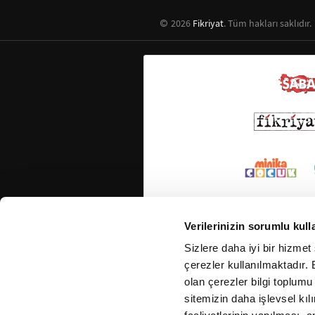
2026
Fikriyat
. Tüm hakları saklıdır.
Verilerinizin sorumlu kull
Sizlere daha iyi bir hizmet
çerezler kullanılmaktadır. B
olan çerezler bilgi toplumu
sitemizin daha işlevsel kıl