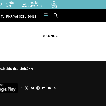
Bugün
İmsaka
32°C
04:21:10
 TV
FİKRİYAT ÖZEL
DİNLE
0 SONUÇ
R
GİZLİLİK BİLDİRİMİ
KÜNYE