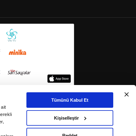
Tümünü Kabul Et
ait
erekli
Kişiselleştir
r,
Reddet