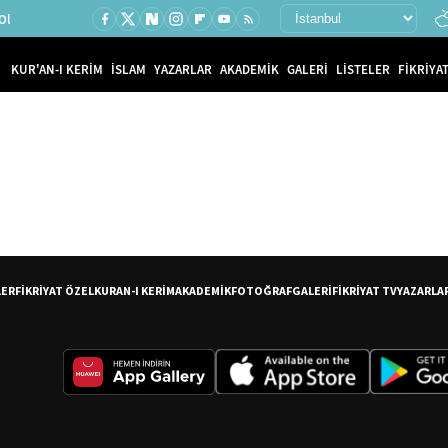
Ol
KUR'AN-I KERİM
İSLAM
YAZARLAR
AKADEMİK
GALERİ
LİSTELER
FİKRİYAT
LER
FİKRİYAT ÖZEL
KURAN-I KERİM
AKADEMİK
FOTOĞRAF
GALERİ
FİKRİYAT TV
YAZARLA