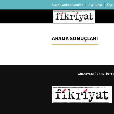
Sıkça Sorulan Sorular
Üye Girişi
Üye 
ARAMA SONUÇLARI
ANASAYFA
GÜNDEM
LİSTE