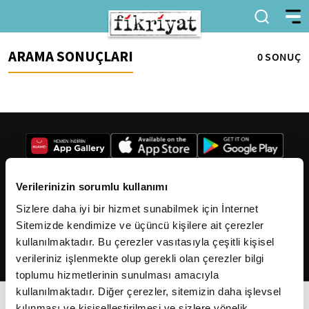
ARAMA SONUÇLARI
0 SONUÇ
Verilerinizin sorumlu kullanımı
Sizlere daha iyi bir hizmet sunabilmek için İnternet
2026
Fikriyat
. Tüm hakları saklıdır.
Sitemizde kendimize ve üçüncü kişilere ait çerezler
kullanılmaktadır. Bu çerezler vasıtasıyla çeşitli kişisel
verileriniz işlenmekte olup gerekli olan çerezler bilgi
toplumu hizmetlerinin sunulması amacıyla
kullanılmaktadır. Diğer çerezler, sitemizin daha işlevsel
kılınması ve kişiselleştirilmesi ve sizlere yönelik