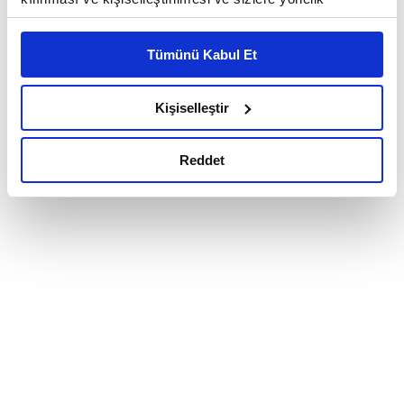
reklam/pazarlama faaliyetlerinin yapılması, amaçlarıyla
sınırlı olarak açık rızanız dahilinde kullanılacaktır.
Tümünü Kabul Et
Çerezlere ilişkin tercihlerinizi çerez paneli vasıtasıyla
belirleyebilirsiniz. Çerezlere ilişkin detaylı bilgi için
Ayarlar butonuna tıklayabilir,
Çerez Bilgilendirme
Kişiselleştir
Metnimizi ziyaret edebilirsiniz.
6698 sayılı Kişisel Verilerin Korunması Kanunu uyarınca
Reddet
hazırlanmış olan İnternet Sitesi Aydınlatma Metnimizi
okumak ve sitemizi ziyaretiniz kapsamında
gerçekleştirilen veri işleme faaliyetleri ile ilgili daha
detaylı bilgi almak için lütfen
tıklayınız.