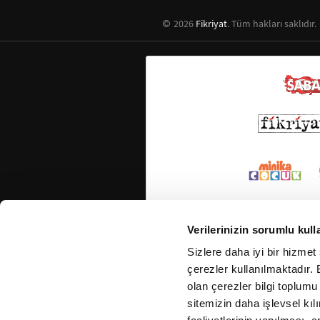
2026
Fikriyat
. Tüm hakları saklıdır.
Verilerinizin sorumlu kull
Sizlere daha iyi bir hizmet
çerezler kullanılmaktadır. B
olan çerezler bilgi toplumu
sitemizin daha işlevsel kıl