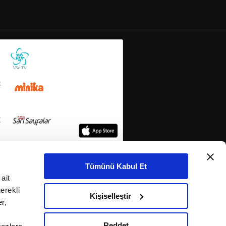
Tümünü Kabul Et
ait
erekli
Kişiselleştir
r,
Reddet