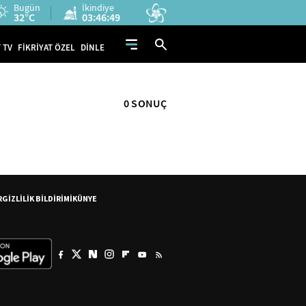
Bugün
İkindiye
32°C
03:46:49
 TV
FİKRİYAT ÖZEL
DİNLE
0 SONUÇ
R
GİZLİLİK BİLDİRİMİ
KÜNYE