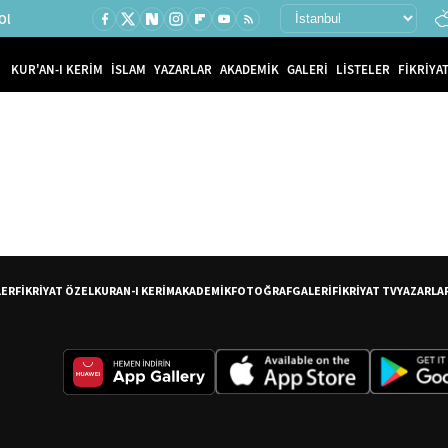
Ol
KUR'AN-I KERİM
İSLAM
YAZARLAR
AKADEMİK
GALERİ
LİSTELER
FİKRİYAT
LER
FİKRİYAT ÖZEL
KURAN-I KERİM
AKADEMİK
FOTOĞRAF
GALERİ
FİKRİYAT TV
YAZARLA