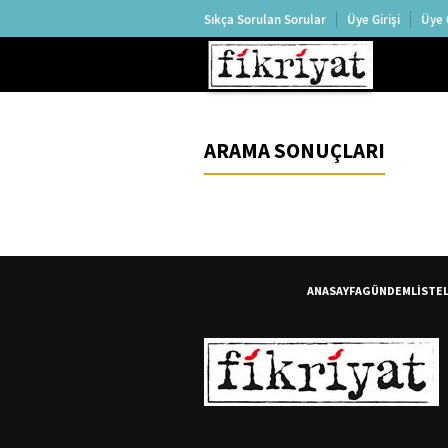
Sıkça Sorulan Sorular
Üye Girişi
Üye 
ARAMA SONUÇLARI
ANASAYFA
GÜNDEM
LİSTE