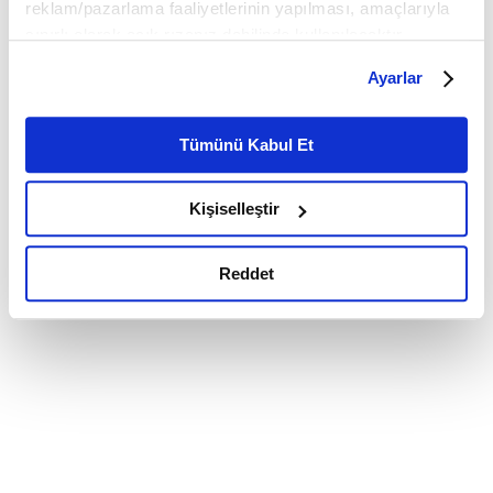
reklam/pazarlama faaliyetlerinin yapılması, amaçlarıyla
sınırlı olarak açık rızanız dahilinde kullanılacaktır.
Çerezlere ilişkin tercihlerinizi çerez paneli vasıtasıyla
Ayarlar
belirleyebilirsiniz. Çerezlere ilişkin detaylı bilgi için
Ayarlar butonuna tıklayabilir,
Çerez Bilgilendirme
Metnimizi ziyaret edebilirsiniz.
Tümünü Kabul Et
6698 sayılı Kişisel Verilerin Korunması Kanunu uyarınca
hazırlanmış olan İnternet Sitesi Aydınlatma Metnimizi
Kişiselleştir
okumak ve sitemizi ziyaretiniz kapsamında
gerçekleştirilen veri işleme faaliyetleri ile ilgili daha
detaylı bilgi almak için lütfen
tıklayınız.
Reddet