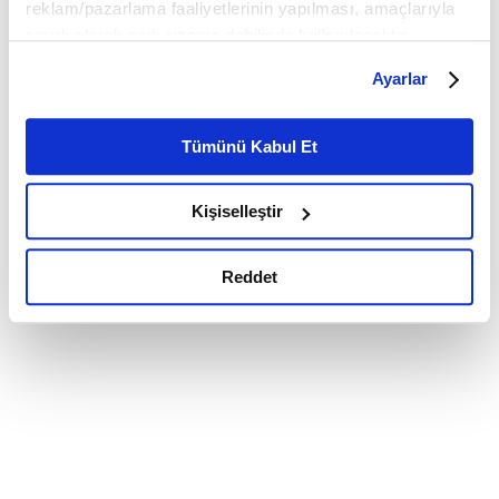
reklam/pazarlama faaliyetlerinin yapılması, amaçlarıyla
sınırlı olarak açık rızanız dahilinde kullanılacaktır.
Çerezlere ilişkin tercihlerinizi çerez paneli vasıtasıyla
Ayarlar
belirleyebilirsiniz. Çerezlere ilişkin detaylı bilgi için
Ayarlar butonuna tıklayabilir,
Çerez Bilgilendirme
Metnimizi ziyaret edebilirsiniz.
Tümünü Kabul Et
6698 sayılı Kişisel Verilerin Korunması Kanunu uyarınca
hazırlanmış olan İnternet Sitesi Aydınlatma Metnimizi
Kişiselleştir
okumak ve sitemizi ziyaretiniz kapsamında
gerçekleştirilen veri işleme faaliyetleri ile ilgili daha
detaylı bilgi almak için lütfen
tıklayınız.
Reddet