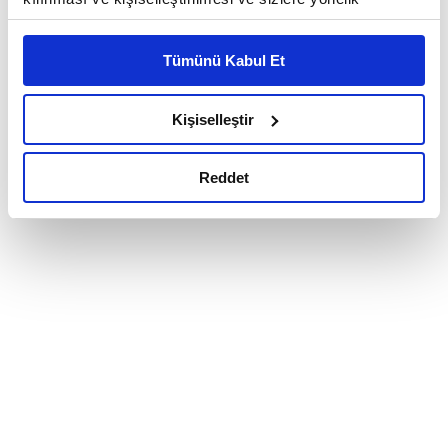
reklam/pazarlama faaliyetlerinin yapılması, amaçlarıyla
sınırlı olarak açık rızanız dahilinde kullanılacaktır.
Tümünü Kabul Et
Çerezlere ilişkin tercihlerinizi çerez paneli vasıtasıyla
belirleyebilirsiniz. Çerezlere ilişkin detaylı bilgi için
Ayarlar butonuna tıklayabilir,
Çerez Bilgilendirme
Kişiselleştir
Metnimizi ziyaret edebilirsiniz.
6698 sayılı Kişisel Verilerin Korunması Kanunu uyarınca
Reddet
hazırlanmış olan İnternet Sitesi Aydınlatma Metnimizi
okumak ve sitemizi ziyaretiniz kapsamında
gerçekleştirilen veri işleme faaliyetleri ile ilgili daha
detaylı bilgi almak için lütfen
tıklayınız.