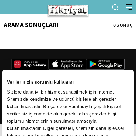
ARAMA SONUÇLARI
0 SONUÇ
Verilerinizin sorumlu kullanımı
Sizlere daha iyi bir hizmet sunabilmek için İnternet
2026
Fikriyat
. Tüm hakları saklıdır.
Sitemizde kendimize ve üçüncü kişilere ait çerezler
kullanılmaktadır. Bu çerezler vasıtasıyla çeşitli kişisel
verileriniz işlenmekte olup gerekli olan çerezler bilgi
toplumu hizmetlerinin sunulması amacıyla
kullanılmaktadır. Diğer çerezler, sitemizin daha işlevsel
kılınması ve kişiselleştirilmesi ve sizlere yönelik