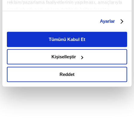
reklam/pazarlama faaliyetlerinin yapılması, amaçlarıyla
sınırlı olarak açık rızanız dahilinde kullanılacaktır.
Çerezlere ilişkin tercihlerinizi çerez paneli vasıtasıyla
Ayarlar
belirleyebilirsiniz. Çerezlere ilişkin detaylı bilgi için
Ayarlar butonuna tıklayabilir,
Çerez Bilgilendirme
Metnimizi ziyaret edebilirsiniz.
Tümünü Kabul Et
6698 sayılı Kişisel Verilerin Korunması Kanunu uyarınca
hazırlanmış olan İnternet Sitesi Aydınlatma Metnimizi
Kişiselleştir
okumak ve sitemizi ziyaretiniz kapsamında
gerçekleştirilen veri işleme faaliyetleri ile ilgili daha
detaylı bilgi almak için lütfen
tıklayınız.
Reddet