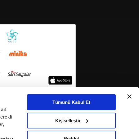
Tümünü Kabul Et
ait
erekli
Kişiselleştir
r,
Reddet