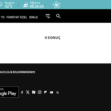
Bugün
Öğlene
32°C
06:29:29
 TV
FİKRİYAT ÖZEL
DİNLE
0 SONUÇ
R
GİZLİLİK BİLDİRİMİ
KÜNYE