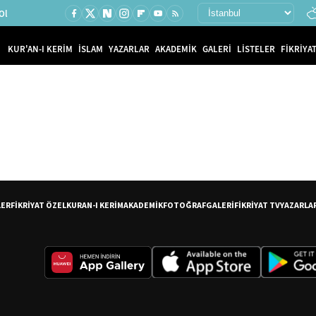
Ol
KUR'AN-I KERİM
İSLAM
YAZARLAR
AKADEMİK
GALERİ
LİSTELER
FİKRİYAT
LER
FİKRİYAT ÖZEL
KURAN-I KERİM
AKADEMİK
FOTOĞRAF
GALERİ
FİKRİYAT TV
YAZARLA