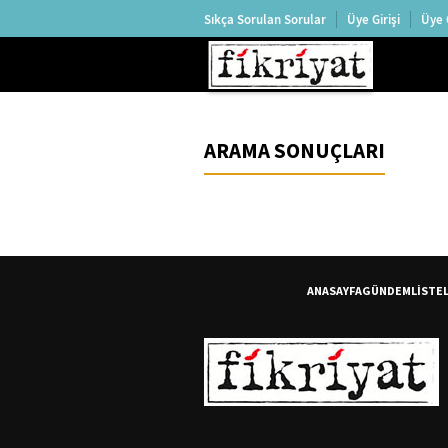
Sıkça Sorulan Sorular
Üye Girişi
Üye 
ARAMA SONUÇLARI
ANASAYFA
GÜNDEM
LİSTE