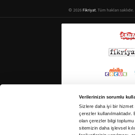
2026
Fikriyat
. Tüm hakları saklıdır.
Verilerinizin sorumlu kull
Sizlere daha iyi bir hizmet
çerezler kullanılmaktadır. B
olan çerezler bilgi toplumu
sitemizin daha işlevsel kıl