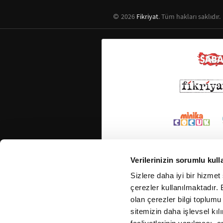
2026
Fikriyat
. Tüm hakları saklıdır.
Verilerinizin sorumlu kull
Sizlere daha iyi bir hizmet
çerezler kullanılmaktadır. B
olan çerezler bilgi toplumu
sitemizin daha işlevsel kıl