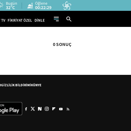
Bugün
Öğlene
32°C
00:22:29
 TV
FİKRİYAT ÖZEL
DİNLE
0 SONUÇ
R
GİZLİLİK BİLDİRİMİ
KÜNYE