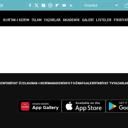
Ol
KUR'AN-I KERİM
İSLAM
YAZARLAR
AKADEMİK
GALERİ
LİSTELER
FİKRİYAT
LER
FİKRİYAT ÖZEL
KURAN-I KERİM
AKADEMİK
FOTOĞRAF
GALERİ
FİKRİYAT TV
YAZARLA