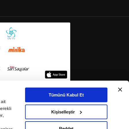
Tümünü Kabul Et
ait
erekli
Kişiselleştir
r,
Reddet