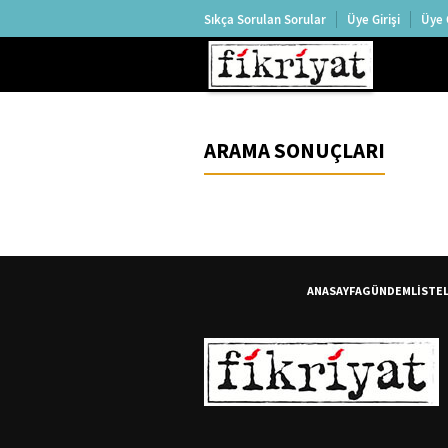
Sıkça Sorulan Sorular
Üye Girişi
Üye 
ARAMA SONUÇLARI
ANASAYFA
GÜNDEM
LİSTE