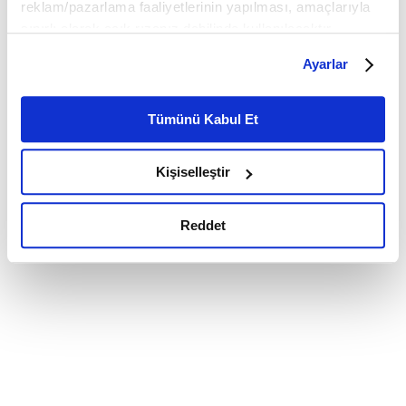
reklam/pazarlama faaliyetlerinin yapılması, amaçlarıyla
sınırlı olarak açık rızanız dahilinde kullanılacaktır.
Çerezlere ilişkin tercihlerinizi çerez paneli vasıtasıyla
Ayarlar
belirleyebilirsiniz. Çerezlere ilişkin detaylı bilgi için
Ayarlar butonuna tıklayabilir,
Çerez Bilgilendirme
Metnimizi ziyaret edebilirsiniz.
Tümünü Kabul Et
6698 sayılı Kişisel Verilerin Korunması Kanunu uyarınca
hazırlanmış olan İnternet Sitesi Aydınlatma Metnimizi
Kişiselleştir
okumak ve sitemizi ziyaretiniz kapsamında
gerçekleştirilen veri işleme faaliyetleri ile ilgili daha
detaylı bilgi almak için lütfen
tıklayınız.
Reddet