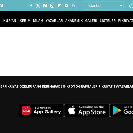
Ol
KUR'AN-I KERİM
İSLAM
YAZARLAR
AKADEMİK
GALERİ
LİSTELER
FİKRİYAT
LER
FİKRİYAT ÖZEL
KURAN-I KERİM
AKADEMİK
FOTOĞRAF
GALERİ
FİKRİYAT TV
YAZARLA