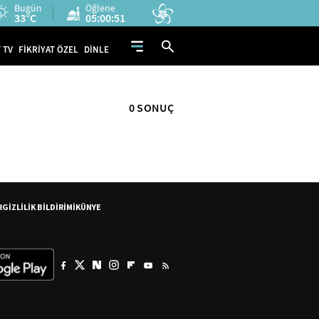
Bugün
Öğlene
33°C
05:00:51
 TV
FİKRİYAT ÖZEL
DİNLE
0 SONUÇ
R
GİZLİLİK BİLDİRİMİ
KÜNYE