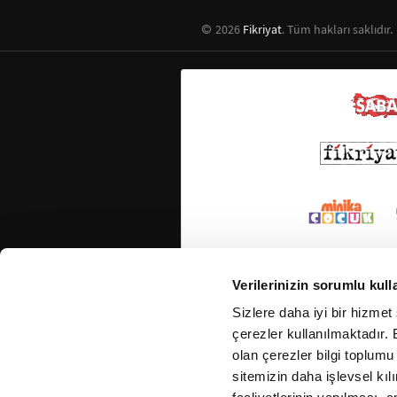
2026
Fikriyat
. Tüm hakları saklıdır.
Verilerinizin sorumlu kull
Sizlere daha iyi bir hizmet
çerezler kullanılmaktadır. B
olan çerezler bilgi toplumu
sitemizin daha işlevsel kıl