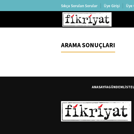
Sıkça Sorulan Sorular
Üye Girişi
Üye 
ARAMA SONUÇLARI
ANASAYFA
GÜNDEM
LİSTE