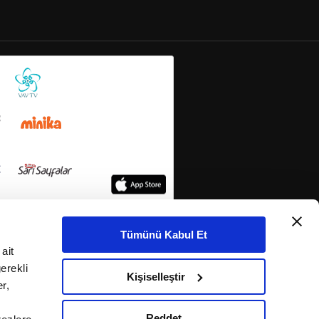
Tümünü Kabul Et
ait
erekli
Kişiselleştir
r,
Reddet