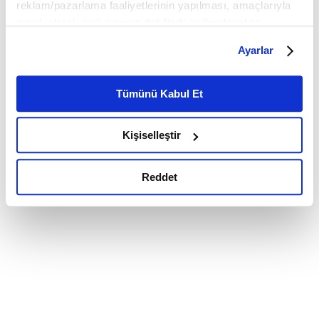
reklam/pazarlama faaliyetlerinin yapılması, amaçlarıyla
sınırlı olarak açık rızanız dahilinde kullanılacaktır.
Çerezlere ilişkin tercihlerinizi çerez paneli vasıtasıyla
Ayarlar
belirleyebilirsiniz. Çerezlere ilişkin detaylı bilgi için
Ayarlar butonuna tıklayabilir,
Çerez Bilgilendirme
Metnimizi ziyaret edebilirsiniz.
Tümünü Kabul Et
6698 sayılı Kişisel Verilerin Korunması Kanunu uyarınca
hazırlanmış olan İnternet Sitesi Aydınlatma Metnimizi
Kişiselleştir
okumak ve sitemizi ziyaretiniz kapsamında
gerçekleştirilen veri işleme faaliyetleri ile ilgili daha
detaylı bilgi almak için lütfen
tıklayınız.
Reddet