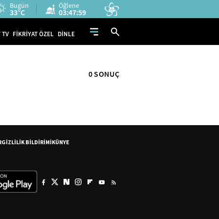
Bugün
Öğlene
33°C
03:47:59
 TV
FİKRİYAT ÖZEL
DİNLE
0 SONUÇ
R
GİZLİLİK BİLDİRİMİ
KÜNYE