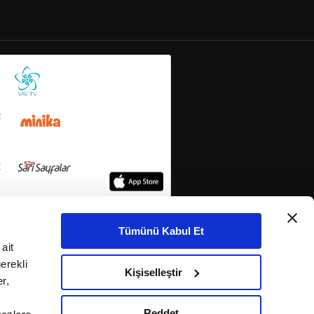
Tümünü Kabul Et
ait
erekli
Kişiselleştir
r,
Reddet