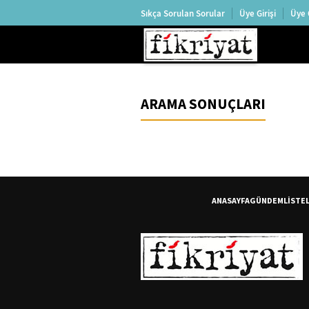
Sıkça Sorulan Sorular
Üye Girişi
Üye 
ARAMA SONUÇLARI
ANASAYFA
GÜNDEM
LİSTE