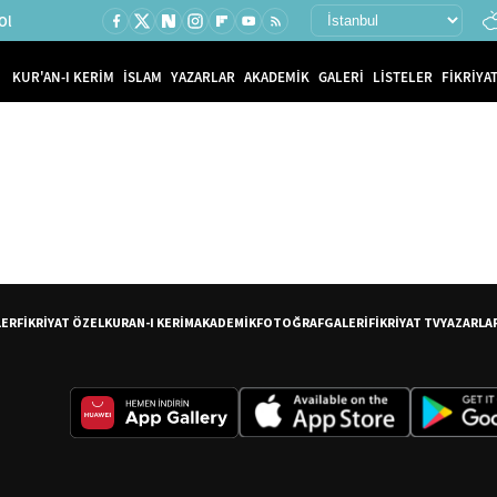
Ol
KUR'AN-I KERİM
İSLAM
YAZARLAR
AKADEMİK
GALERİ
LİSTELER
FİKRİYAT
LER
FİKRİYAT ÖZEL
KURAN-I KERİM
AKADEMİK
FOTOĞRAF
GALERİ
FİKRİYAT TV
YAZARLA