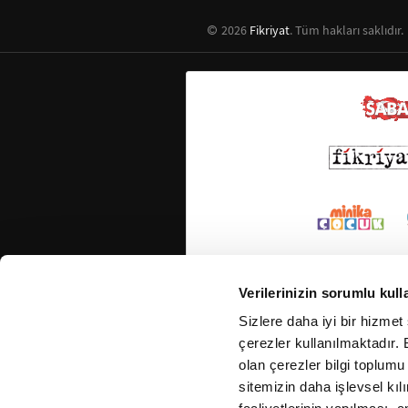
2026
Fikriyat
. Tüm hakları saklıdır.
Verilerinizin sorumlu kull
Sizlere daha iyi bir hizmet
çerezler kullanılmaktadır. B
olan çerezler bilgi toplumu
sitemizin daha işlevsel kıl