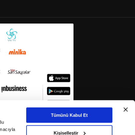
Tümünü Kabul Et
Bu
amacıyla
Kişiselleştir