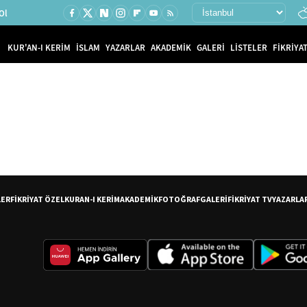
Ol
KUR'AN-I KERİM
İSLAM
YAZARLAR
AKADEMİK
GALERİ
LİSTELER
FİKRİYAT
LER
FİKRİYAT ÖZEL
KURAN-I KERİM
AKADEMİK
FOTOĞRAF
GALERİ
FİKRİYAT TV
YAZARLA