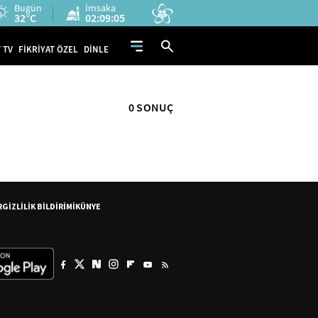
Bugün
İmsaka
32°C
02:09:04
 TV
FİKRİYAT ÖZEL
DİNLE
0 SONUÇ
R
GİZLİLİK BİLDİRİMİ
KÜNYE