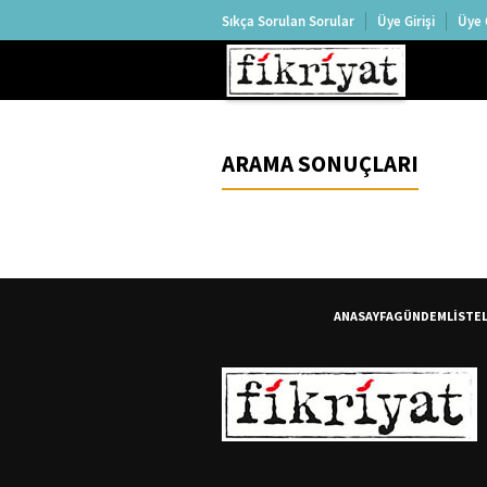
Sıkça Sorulan Sorular
Üye Girişi
Üye 
ARAMA SONUÇLARI
ANASAYFA
GÜNDEM
LİSTE