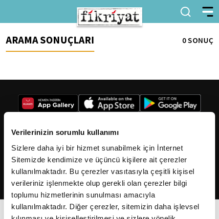
ARAMA SONUÇLARI
0 SONUÇ
Verilerinizin sorumlu kullanımı
Sizlere daha iyi bir hizmet sunabilmek için İnternet
2026
Fikriyat
. Tüm hakları saklıdır.
Sitemizde kendimize ve üçüncü kişilere ait çerezler
kullanılmaktadır. Bu çerezler vasıtasıyla çeşitli kişisel
verileriniz işlenmekte olup gerekli olan çerezler bilgi
toplumu hizmetlerinin sunulması amacıyla
kullanılmaktadır. Diğer çerezler, sitemizin daha işlevsel
kılınması ve kişiselleştirilmesi ve sizlere yönelik