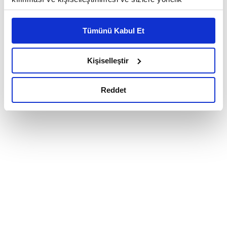
reklam/pazarlama faaliyetlerinin yapılması, amaçlarıyla
sınırlı olarak açık rızanız dahilinde kullanılacaktır.
Tümünü Kabul Et
Çerezlere ilişkin tercihlerinizi çerez paneli vasıtasıyla
belirleyebilirsiniz. Çerezlere ilişkin detaylı bilgi için
Ayarlar butonuna tıklayabilir,
Çerez Bilgilendirme
Kişiselleştir
Metnimizi ziyaret edebilirsiniz.
6698 sayılı Kişisel Verilerin Korunması Kanunu uyarınca
Reddet
hazırlanmış olan İnternet Sitesi Aydınlatma Metnimizi
okumak ve sitemizi ziyaretiniz kapsamında
gerçekleştirilen veri işleme faaliyetleri ile ilgili daha
detaylı bilgi almak için lütfen
tıklayınız.