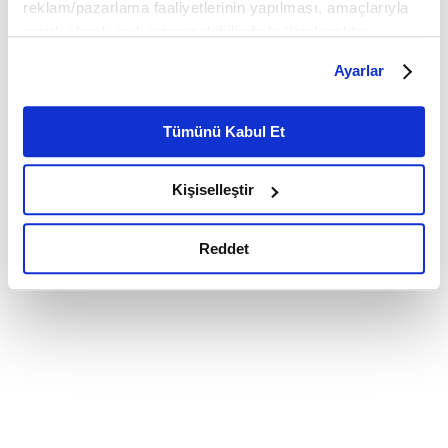
reklam/pazarlama faaliyetlerinin yapılması, amaçlarıyla
sınırlı olarak açık rızanız dahilinde kullanılacaktır.
Çerezlere ilişkin tercihlerinizi çerez paneli vasıtasıyla
Ayarlar
belirleyebilirsiniz. Çerezlere ilişkin detaylı bilgi için
Ayarlar butonuna tıklayabilir,
Çerez Bilgilendirme
Metnimizi ziyaret edebilirsiniz.
Tümünü Kabul Et
6698 sayılı Kişisel Verilerin Korunması Kanunu uyarınca
hazırlanmış olan İnternet Sitesi Aydınlatma Metnimizi
Kişiselleştir
okumak ve sitemizi ziyaretiniz kapsamında
gerçekleştirilen veri işleme faaliyetleri ile ilgili daha
detaylı bilgi almak için lütfen
tıklayınız.
Reddet